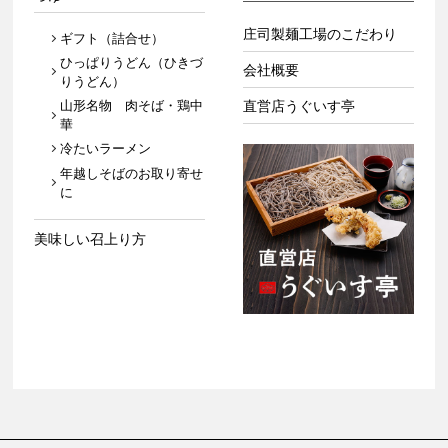
庄司製麺工場のこだわり
ギフト（詰合せ）
ひっぱりうどん（ひきづ
会社概要
りうどん）
山形名物 肉そば・鶏中
直営店うぐいす亭
華
冷たいラーメン
年越しそばのお取り寄せ
に
美味しい召上り方