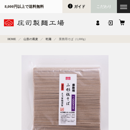
ガイド
こだわり
8,000円以上で送料無料
会員登録
マイページ
カート
HOME
山形の蕎麦
乾麺
業務用そば（1,000g）