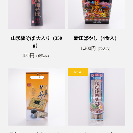
山形板そば 大入り（350
新庄ばやし（4食入）
g）
1,200円
（税込み）
475円
（税込み）