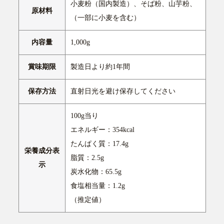
小麦粉（国内製造）、そば粉、山芋粉、
原材料
（一部に小麦を含む）
内容量
1,000g
賞味期限
製造日より約1年間
保存方法
直射日光を避け保存してください
100g当り
エネルギー：354kcal
たんぱく質：17.4g
栄養成分表
脂質：2.5g
示
炭水化物：65.5g
食塩相当量：1.2g
（推定値）