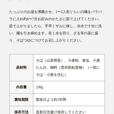
たっぷりのお湯を沸騰させ、1〜2人前ぐらいの麺をバラバ
ラに入れ約6〜7分お好みのかたさに茹で上げてください。
茹で上がりましたら、手早くザルに移し、冷水で十分に洗
い、麺を引き締めます。良く水を切り、ざる等の器に盛
り、そばつゆにつけてお召し上がりください。
そば（山形県産）、小麦粉、食塩、小麦
原材料
たん白、糊料（昆布類粘質物）（一部に
そば・小麦を含む）
内容量
230g
賞味期限
製造日より約1年間
保存方法
直射日光避け保存してください