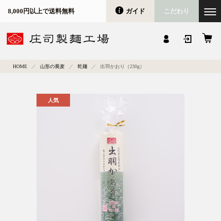
ガイド
こだわり
8,000円以上で送料無料
会員登録
マイページ
カート
HOME
山形の蕎麦
乾麺
出羽かおり（230g）