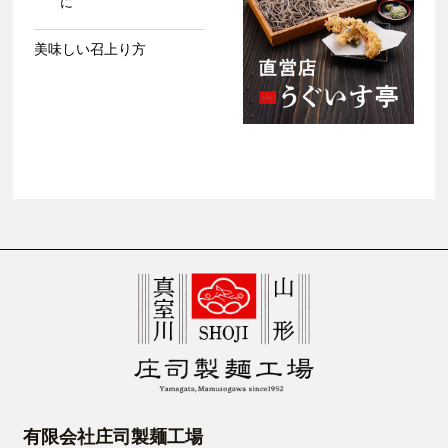
に
美味しい召上り方
有限会社庄司製麺工場