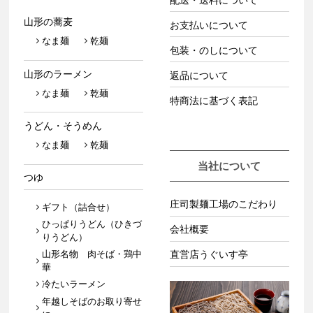
配送・送料について
山形の蕎麦
お支払いについて
なま麺
乾麺
包装・のしについて
山形のラーメン
返品について
なま麺
乾麺
特商法に基づく表記
うどん・そうめん
なま麺
乾麺
当社について
つゆ
庄司製麺工場のこだわり
ギフト（詰合せ）
ひっぱりうどん（ひきづ
会社概要
りうどん）
山形名物 肉そば・鶏中
直営店うぐいす亭
華
冷たいラーメン
年越しそばのお取り寄せ