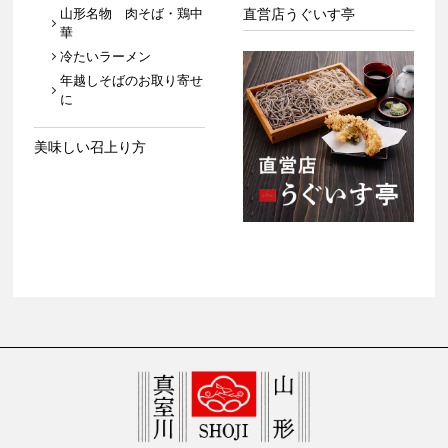
山形名物 肉そば・鶏中
直営店うぐいす亭
華
冷たいラーメン
年越しそばのお取り寄せ
に
美味しい召上り方