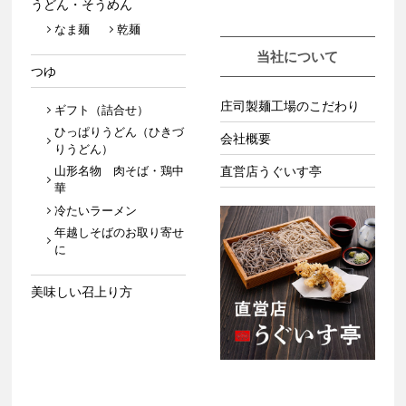
うどん・そうめん
なま麺
乾麺
当社について
つゆ
庄司製麺工場のこだわり
ギフト（詰合せ）
ひっぱりうどん（ひきづ
会社概要
りうどん）
山形名物 肉そば・鶏中
直営店うぐいす亭
華
冷たいラーメン
年越しそばのお取り寄せ
に
美味しい召上り方