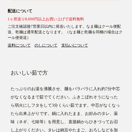
配送について
1ヶ所送り8,000円以上お買い上げで送料無料
ご注文確認後7営業日以内に発送いたします。なま麺はクール便配
送、乾麺は通常配送となります。（なま麺と乾麺を同梱の場合はク
ール便発送）
送料について
のしについて
支払いについて
おいしい茹で方
たっぷりのお湯を沸騰させ、麺をバラバラに入れ約7分中芯
がなくなるまで茹でてください。ふきこぼれそうになった
ら弱火にしフタをして3分くらい茹でます。中芯がなくなっ
たら出来上がりです。鍋に入れたまま、お好みのタレ、薬
味（ネギ、七味等）を用意し、直接鍋からひきづってお召
し上がりください。タレは納豆やたまご、おろしなどを加