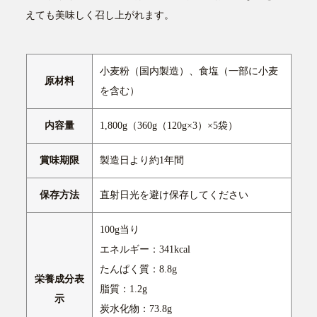
えても美味しく召し上がれます。
小麦粉（国内製造）、食塩（一部に小麦
原材料
を含む）
内容量
1,800g（360g（120g×3）×5袋）
賞味期限
製造日より約1年間
保存方法
直射日光を避け保存してください
100g当り
エネルギー：341kcal
たんぱく質：8.8g
栄養成分表
脂質：1.2g
示
炭水化物：73.8g