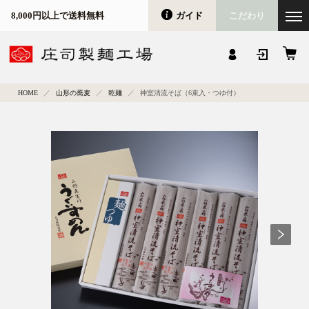
ガイド
こだわり
8,000円以上で送料無料
会員登録
マイページ
カート
HOME
山形の蕎麦
乾麺
神室清流そば（6束入・つゆ付）