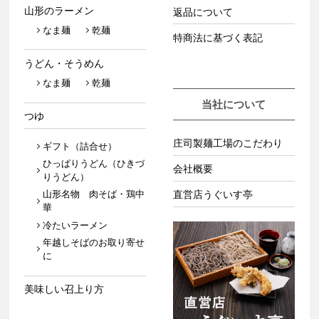
山形のラーメン
返品について
なま麺
乾麺
特商法に基づく表記
うどん・そうめん
なま麺
乾麺
当社について
つゆ
庄司製麺工場のこだわり
ギフト（詰合せ）
ひっぱりうどん（ひきづ
会社概要
りうどん）
山形名物 肉そば・鶏中
直営店うぐいす亭
華
冷たいラーメン
年越しそばのお取り寄せ
に
美味しい召上り方