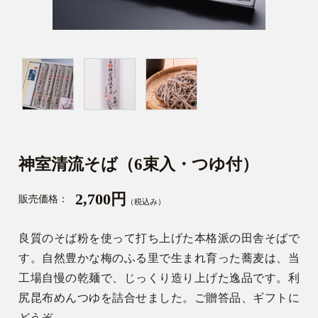
神室清流そば（6束入・つゆ付）
2,700円
販売価格：
（税込み）
良質のそば粉を使って打ち上げた本格派の田舎そばで
す。自然豊かな梅のふる里で生まれ育った蕎麦は、当
工場自慢の乾麺で、じっくり造り上げた逸品です。利
尻昆布めんつゆを詰合せました。ご贈答品、ギフトに
どうぞ。