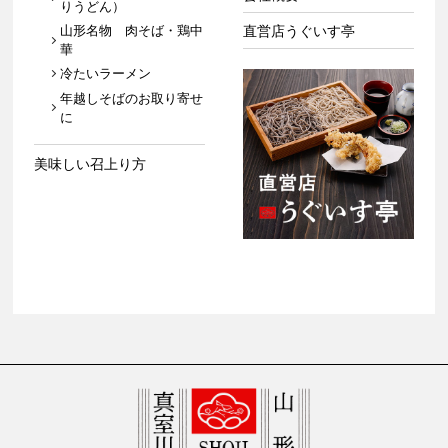
りうどん）
山形名物 肉そば・鶏中
直営店うぐいす亭
華
冷たいラーメン
年越しそばのお取り寄せ
に
美味しい召上り方