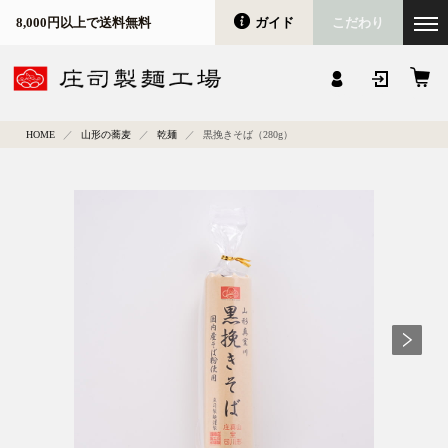
ガイド
こだわり
8,000円以上で送料無料
会員登録
マイページ
カート
HOME
山形の蕎麦
乾麺
黒挽きそば（280g）